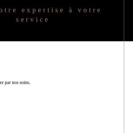
otre expertise à votre
service
er par nos soins.