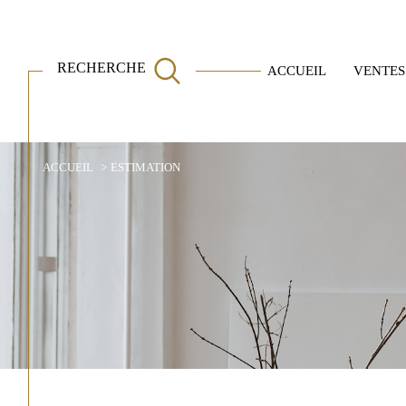
RECHERCHE
ACCUEIL
VENTES
Villas
Appartements
ACCUEIL
ESTIMATION
Acheter
Est
TYPE DE BIEN
de l'ancien
de l'immo pro