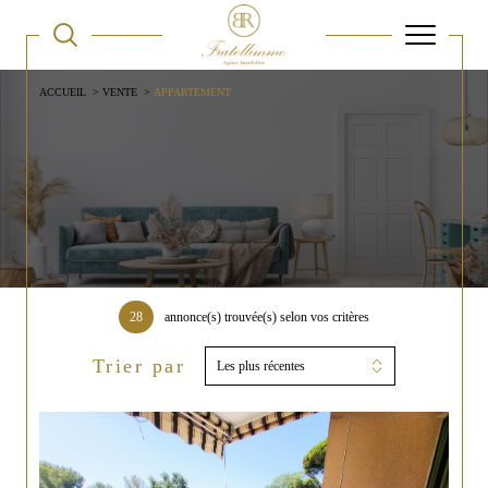
ACCUEIL
VENTE
APPARTEMENT
28
annonce(s) trouvée(s) selon vos critères
Trier par
Les plus récentes