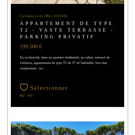
Cavalaire-sur-Mer (83240)
APPARTEMENT DE TYPE
T2 - VASTE TERRASSE -
PARKING PRIVATIF
199 500 €
En exclusivité, dans un quartier résidentiel, au calme, entouré de
verdures, appartement de type T2 de 37 m² habitable, bon état,
comprenant : un...
Sélectionner
Réf : 465