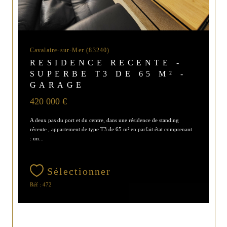
Cavalaire-sur-Mer (83240)
RESIDENCE RECENTE -
SUPERBE T3 DE 65 M² -
GARAGE
420 000 €
A deux pas du port et du centre, dans une résidence de standing
récente , appartement de type T3 de 65 m² en parfait état comprenant
: un...
Sélectionner
Réf : 472