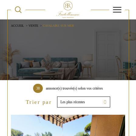
ACCUEIL
VENTE
CAVALAIRE SUR MER
38
annonce(s) trouvée(s) selon vos critères
Trier par
Les plus récentes