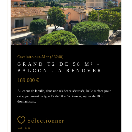
Cavalaire-sur-Mer (83240)
GRAND T2 DE 58 M² -
BALCON - A RENOVER
189 000 €
Au coeur de la ville, dans une résidence sécurisée, belle surface pour
cet appartement de type T2 de 58 m² à rénover, séjour de 18 m²
donnant sur...
Sélectionner
Réf : 466