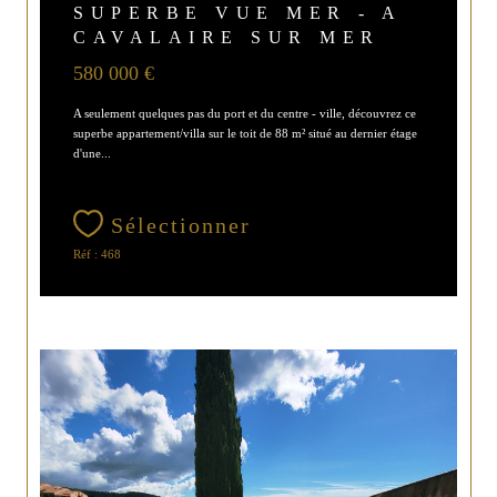
SUPERBE VUE MER - A
CAVALAIRE SUR MER
580 000 €
A seulement quelques pas du port et du centre - ville, découvrez ce
superbe appartement/villa sur le toit de 88 m² situé au dernier étage
d'une...
Sélectionner
Réf : 468