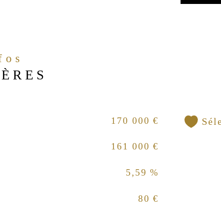
nfos
IÈRES
170 000 €
Sél
161 000 €
5,59 %
80 €