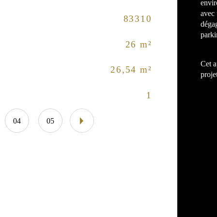
envir
avec 
83310
Nom
Caractéri
dégag
parki
26 m²
Eta
Cet a
26,54 m²
Nom
proje
1
Vu
04
05