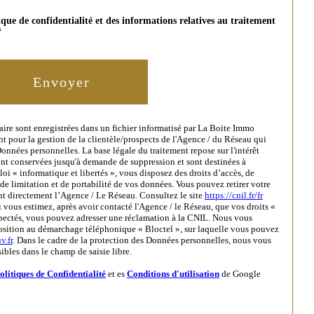
tique de confidentialité et des informations relatives au traitement
*
Envoyer
laire sont enregistrées dans un fichier informatisé par La Boite Immo
t pour la gestion de la clientèle/prospects de l'Agence / du Réseau qui
nnées personnelles. La base légale du traitement repose sur l'intérêt
ont conservées jusqu'à demande de suppression et sont destinées à
oi « informatique et libertés », vous disposez des droits d’accès, de
 de limitation et de portabilité de vos données. Vous pouvez retirer votre
t directement l’Agence / Le Réseau. Consultez le site
https://cnil.fr/fr
i vous estimez, après avoir contacté l'Agence / le Réseau, que vos droits «
spectés, vous pouvez adresser une réclamation à la CNIL. Nous vous
position au démarchage téléphonique « Bloctel », sur laquelle vous pouvez
v.fr
. Dans le cadre de la protection des Données personnelles, nous vous
ibles dans le champ de saisie libre.
olitiques de Confidentialité
et es
Conditions d'utilisation
de Google