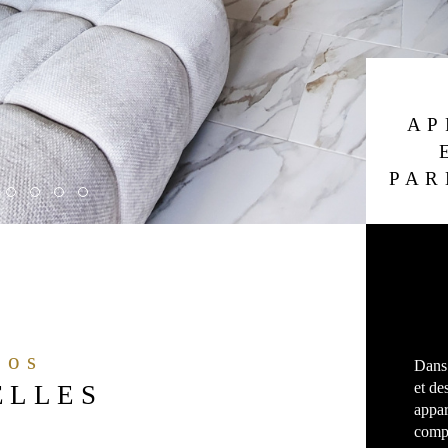
AP
PAR
fos
Dans 
et de
ELLES
appar
compo