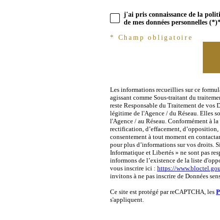
j'ai pris connaissance de la poli
de mes données personnelles (*)
* Champ obligatoire
Les informations recueillies sur ce formu
agissant comme Sous-traitant du traitemen
reste Responsable du Traitement de vos Do
légitime de l'Agence / du Réseau. Elles s
l'Agence / au Réseau. Conformément à la l
rectification, d’effacement, d’opposition,
consentement à tout moment en contactan
pour plus d’informations sur vos droits. S
Informatique et Libertés » ne sont pas re
informons de l’existence de la liste d'op
vous inscrire ici :
https://www.bloctel.gou
invitons à ne pas inscrire de Données sens
Ce site est protégé par reCAPTCHA, les
P
s'appliquent.