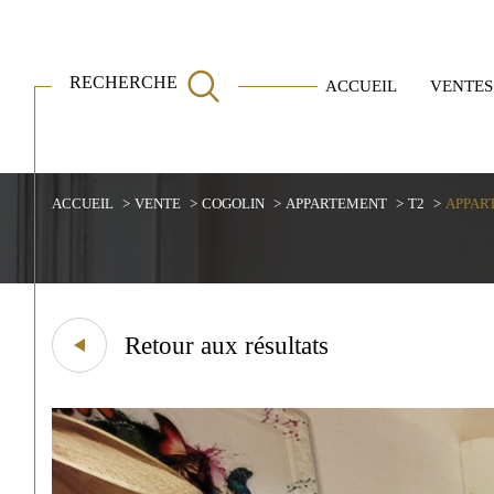
RECHERCHE
ACCUEIL
VENTES
Villas
Appartements
ACCUEIL
VENTE
COGOLIN
APPARTEMENT
T2
APPART
Acheter
Est
1
TYPE DE BIEN
de l'ancien
Retour aux résultats
de l'immo pro
Appartement
83310 - Cogolin