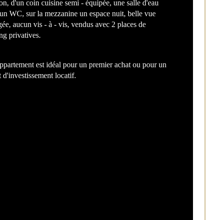
on, d'un coin cuisine semi - équipée, une salle d'eau 
un WC, sur la mezzanine un espace nuit, belle vue 
bre de pièces
stiques
Valeurs
ée, aucun vis - à - vis, vendus avec 2 places de 
ng privatives.
ge
ppartement est idéal pour un premier achat ou pour un 
bre de niveaux
t d'investissement locatif.
e