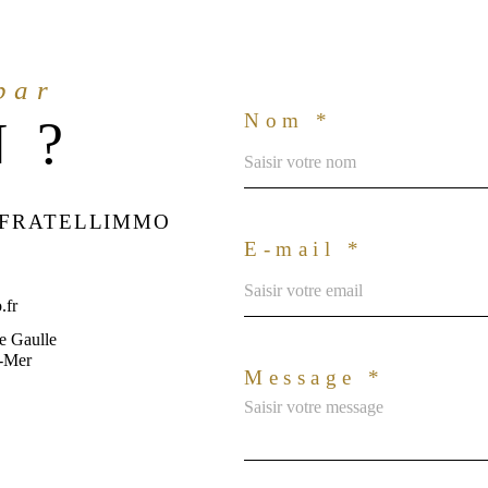
 par
Nom *
 ?
 FRATELLIMMO
E-mail *
.fr
e Gaulle
r-Mer
Message *