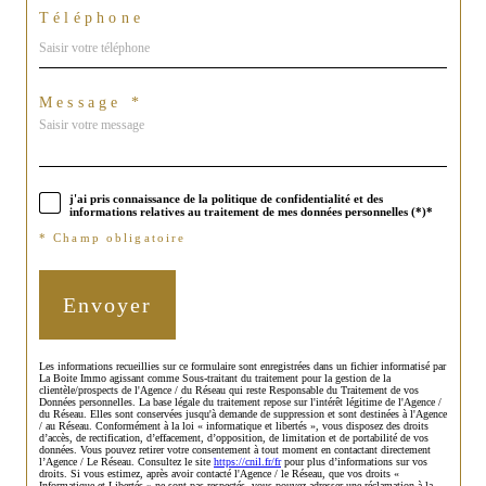
Téléphone
Message *
j'ai pris connaissance de la politique de confidentialité et des
informations relatives au traitement de mes données personnelles (*)*
* Champ obligatoire
Envoyer
Les informations recueillies sur ce formulaire sont enregistrées dans un fichier informatisé par
La Boite Immo agissant comme Sous-traitant du traitement pour la gestion de la
clientèle/prospects de l'Agence / du Réseau qui reste Responsable du Traitement de vos
Données personnelles. La base légale du traitement repose sur l'intérêt légitime de l'Agence /
du Réseau. Elles sont conservées jusqu'à demande de suppression et sont destinées à l'Agence
/ au Réseau. Conformément à la loi « informatique et libertés », vous disposez des droits
d’accès, de rectification, d’effacement, d’opposition, de limitation et de portabilité de vos
données. Vous pouvez retirer votre consentement à tout moment en contactant directement
l’Agence / Le Réseau. Consultez le site
https://cnil.fr/fr
pour plus d’informations sur vos
droits. Si vous estimez, après avoir contacté l'Agence / le Réseau, que vos droits «
Informatique et Libertés » ne sont pas respectés, vous pouvez adresser une réclamation à la