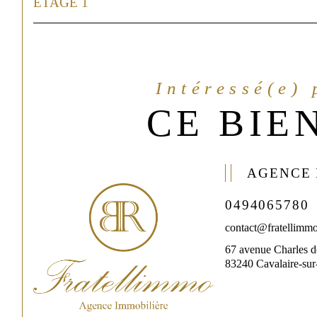
ETAGE 1
Intéressé(e)
CE BIEN
AGENCE
0494065780
contact@fratellimmo
67 avenue Charles d
83240 Cavalaire-su