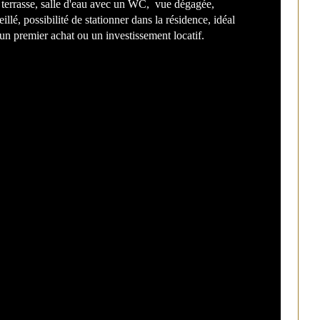
 terrasse, salle d'eau avec un WC,  vue dégagée, 
eillé, possibilité de stationner dans la résidence, idéal 
bre de pièces
stiques
Valeurs
un premier achat ou un investissement locatif. 
ge
enseur
e