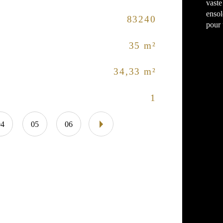
vaste
ensol
83240
Nom
Caractéri
pour 
35 m²
Eta
34,33 m²
Asc
1
Vu
04
05
06