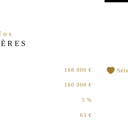
nfos
IÈRES
168 000 €
Sél
160 000 €
5 %
63 €