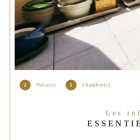
2
Pièce(s)
1
Chambre(s)
Les in
ESSENTI