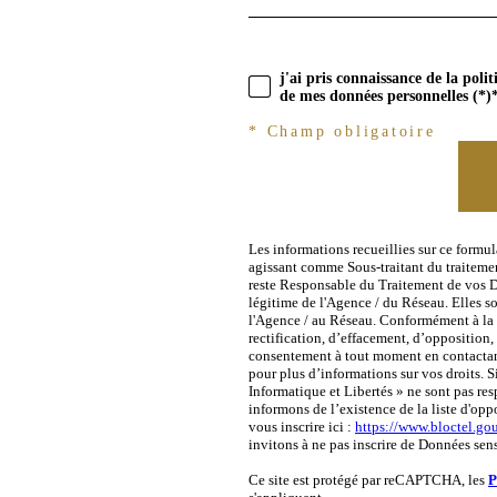
j'ai pris connaissance de la poli
de mes données personnelles (*)
* Champ obligatoire
Les informations recueillies sur ce formu
agissant comme Sous-traitant du traitemen
reste Responsable du Traitement de vos Do
légitime de l'Agence / du Réseau. Elles s
l'Agence / au Réseau. Conformément à la l
rectification, d’effacement, d’opposition,
consentement à tout moment en contactan
pour plus d’informations sur vos droits. S
Informatique et Libertés » ne sont pas re
informons de l’existence de la liste d'op
vous inscrire ici :
https://www.bloctel.gou
invitons à ne pas inscrire de Données sens
Ce site est protégé par reCAPTCHA, les
P