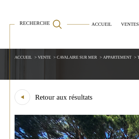
RECHERCHE
ACCUEIL
VENTES
Villas
Appartements
ACCUEIL
VENTE
CAVALAIRE SUR MER
APPARTEMENT
Acheter
Est
1
TYPE DE BIEN
de l'ancien
Retour aux résultats
de l'immo pro
Appartement
83240 - Cavalaire