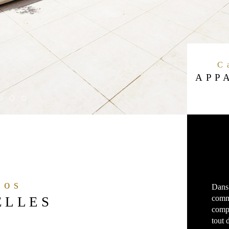
APP
fos
Dans 
comme
ELLES
compr
tout 