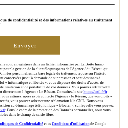
tique de confidentialité et des informations relatives au traitement
*
Envoyer
laire sont enregistrées dans un fichier informatisé par La Boite Immo
t pour la gestion de la clientèle/prospects de l'Agence / du Réseau qui
nnées personnelles. La base légale du traitement repose sur l'intérêt
ont conservées jusqu'à demande de suppression et sont destinées à
oi « informatique et libertés », vous disposez des droits d’accès, de
 de limitation et de portabilité de vos données. Vous pouvez retirer votre
t directement l’Agence / Le Réseau. Consultez le site
https://cnil.fr/fr
i vous estimez, après avoir contacté l'Agence / le Réseau, que vos droits «
spectés, vous pouvez adresser une réclamation à la CNIL. Nous vous
position au démarchage téléphonique « Bloctel », sur laquelle vous pouvez
v.fr
. Dans le cadre de la protection des Données personnelles, nous vous
ibles dans le champ de saisie libre.
olitiques de Confidentialité
et es
Conditions d'utilisation
de Google