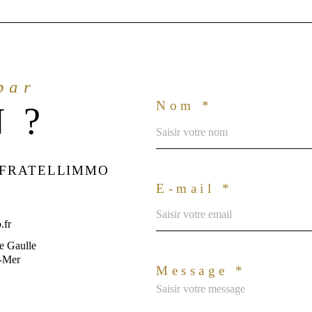
 par
Nom *
 ?
 FRATELLIMMO
E-mail *
.fr
e Gaulle
r-Mer
Message *