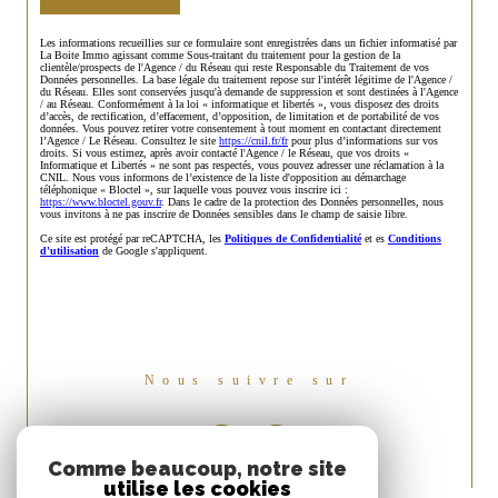
Les informations recueillies sur ce formulaire sont enregistrées dans un fichier informatisé par
La Boite Immo agissant comme Sous-traitant du traitement pour la gestion de la
clientèle/prospects de l'Agence / du Réseau qui reste Responsable du Traitement de vos
Données personnelles. La base légale du traitement repose sur l'intérêt légitime de l'Agence /
du Réseau. Elles sont conservées jusqu'à demande de suppression et sont destinées à l'Agence
/ au Réseau. Conformément à la loi « informatique et libertés », vous disposez des droits
d’accès, de rectification, d’effacement, d’opposition, de limitation et de portabilité de vos
données. Vous pouvez retirer votre consentement à tout moment en contactant directement
l’Agence / Le Réseau. Consultez le site
https://cnil.fr/fr
pour plus d’informations sur vos
droits. Si vous estimez, après avoir contacté l'Agence / le Réseau, que vos droits «
Informatique et Libertés » ne sont pas respectés, vous pouvez adresser une réclamation à la
CNIL. Nous vous informons de l’existence de la liste d'opposition au démarchage
téléphonique « Bloctel », sur laquelle vous pouvez vous inscrire ici :
https://www.bloctel.gouv.fr
. Dans le cadre de la protection des Données personnelles, nous
vous invitons à ne pas inscrire de Données sensibles dans le champ de saisie libre.
Ce site est protégé par reCAPTCHA, les
Politiques de Confidentialité
et es
Conditions
d'utilisation
de Google s'appliquent.
Nous suivre sur
Comme beaucoup, notre site
utilise les cookies