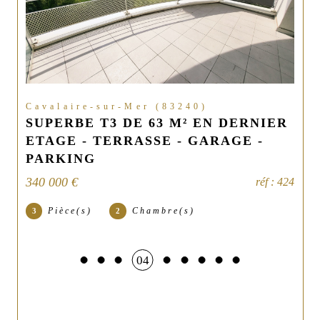
Cavalaire-sur-Mer (83240)
SUPERBE T3 DE 63 M² EN DERNIER
ETAGE - TERRASSE - GARAGE -
PARKING
340 000 €
réf : 424
Pièce(s)
Chambre(s)
3
2
04