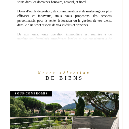
soins dans les domaines bancaire, notarial, et fiscal.
Dotés d’outils de gestion, de communication et de marketing des plus
efficaces et innovants, nous vous proposons des services
personnalisés pour la vente, la location ou la gestion de vos biens,
dans le plus strict respect de vos intérêts et principes.
De nos jours, toute opération immobilière est soumise à de
nombreuses formalités, procédures légales et par conséquent à de
nombreux risques d’erreur. Mais au-delà de cela se pose la question
de réaliser une opération fructueuse dans un cadre juridique, financier
et personnel optimal.
C'est pourquoi nous mettons un point d'honneur à bien vous
connaître, comprendre vos impératifs et vos désirs, et vous
accompagner tout au long de vos démarches.
Notre sélection
DE BIENS
Nous vous invitons à découvrir tous les services proposés par
Fratellimmo à travers notre site internet ou en nous contactant
directement.
SOUS-COMPROMIS