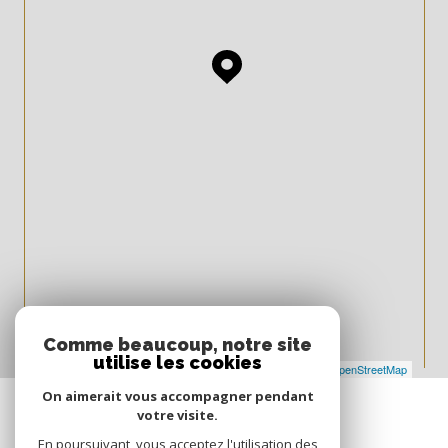
Comme beaucoup, notre site
utilise les cookies
Leaflet
|
©
Maps
|
© OpenStreetMap
Jawg
On aimerait vous accompagner pendant
votre visite.
En poursuivant, vous acceptez l'utilisation des