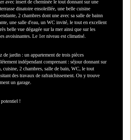
r avec insert de cheminée le tout donnant sur une 
 terrasse dinatoire ensoleillée, une belle cuisine 
bre de pièces
stiques
Valeurs
endante, 2 chambres dont une avec sa salle de bainn 
ante, une salle d'eau, un WC invité, le tout en excellent 
bre de niveaux
 très belle vue dégagée sur la mer ainsi que sur les 
nes avoisinantes. Le 1er niveau est climatisé. 
e
DEGAGEE
z de jardin : un appartement de trois pièces 
de salle de bains
étement indépendant comprenant : séjour donnant sur 
n, cuisine, 2 chambres, salle de bain, WC, le tout 
sitant des travaux de rafraichissement. On y trouve 
ment un garage. 
potentiel ! 