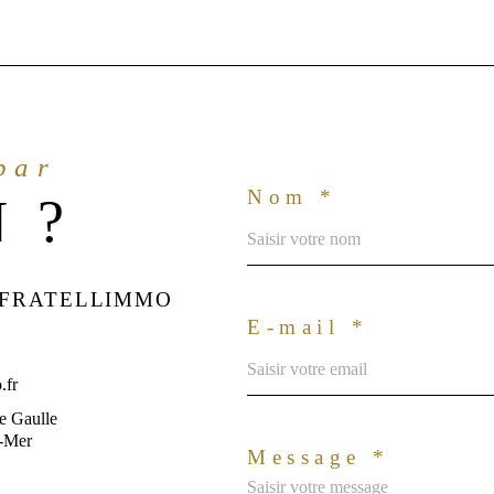
 par
Nom *
 ?
 FRATELLIMMO
E-mail *
.fr
e Gaulle
r-Mer
Message *