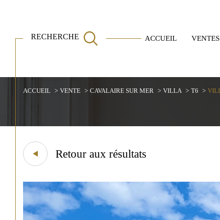
Villas
Appartements
RECHERCHE
ACCUEIL
VENTES
ACCUEIL
VENTE
CAVALAIRE SUR MER
VILLA
T6
VIL
Acheter
Est
1
TYPE DE BIEN
de l'ancien
Retour aux résultats
de l'immo pro
Villa
83240 - Cavalaire-sur-Mer