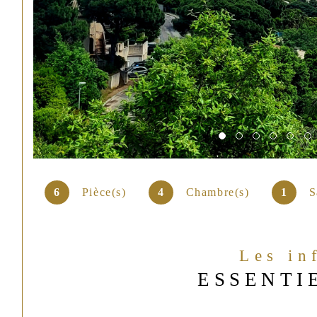
6
Pièce(s)
4
Chambre(s)
1
S
Les in
ESSENTI