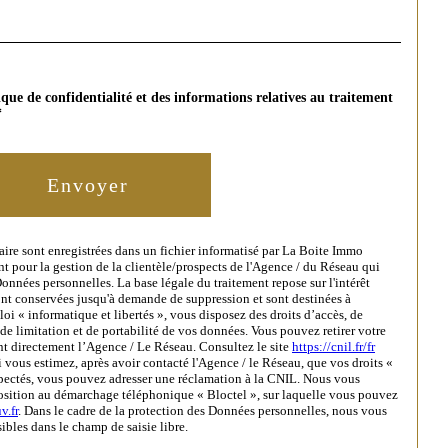
tique de confidentialité et des informations relatives au traitement
*
Envoyer
laire sont enregistrées dans un fichier informatisé par La Boite Immo
t pour la gestion de la clientèle/prospects de l'Agence / du Réseau qui
nnées personnelles. La base légale du traitement repose sur l'intérêt
ont conservées jusqu'à demande de suppression et sont destinées à
oi « informatique et libertés », vous disposez des droits d’accès, de
 de limitation et de portabilité de vos données. Vous pouvez retirer votre
t directement l’Agence / Le Réseau. Consultez le site
https://cnil.fr/fr
i vous estimez, après avoir contacté l'Agence / le Réseau, que vos droits «
spectés, vous pouvez adresser une réclamation à la CNIL. Nous vous
position au démarchage téléphonique « Bloctel », sur laquelle vous pouvez
v.fr
. Dans le cadre de la protection des Données personnelles, nous vous
ibles dans le champ de saisie libre.