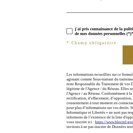
j'ai pris connaissance de la poli
de mes données personnelles (*)
* Champ obligatoire
Les informations recueillies sur ce formu
agissant comme Sous-traitant du traitemen
reste Responsable du Traitement de vos Do
légitime de l'Agence / du Réseau. Elles s
l'Agence / au Réseau. Conformément à la l
rectification, d’effacement, d’opposition,
consentement à tout moment en contactan
pour plus d’informations sur vos droits. S
Informatique et Libertés » ne sont pas re
informons de l’existence de la liste d'op
vous inscrire ici :
https://www.bloctel.gou
invitons à ne pas inscrire de Données sens