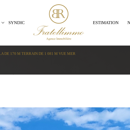
Terrains
Commerces
SYNDIC
ESTIMATION
Voir les
1
annonces
LA DE 170 M TERRAIN DE 1 081 M VUE MER
imer
1
LOCALISATION
BUDGET
6 Pièces