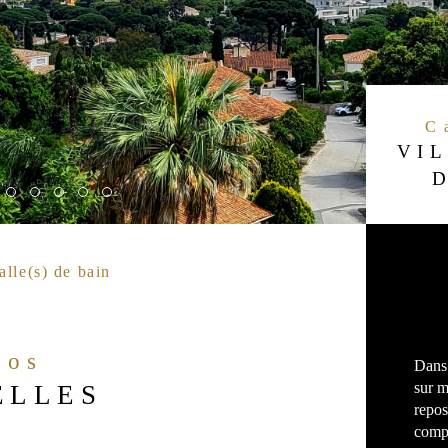
VIL
alle(s) de bain
fos
Dans 
sur m
ELLES
repos
compr