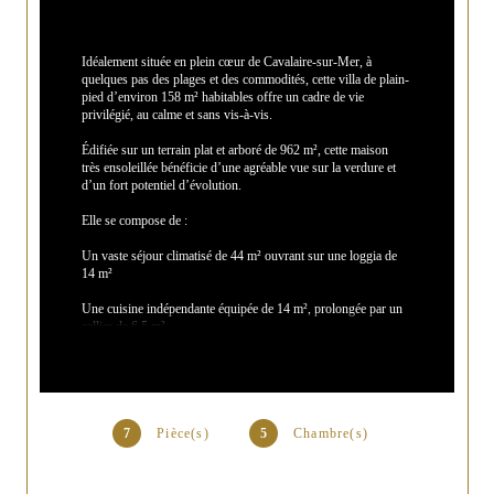
Idéalement située en plein cœur de Cavalaire-sur-Mer, à 
quelques pas des plages et des commodités, cette villa de plain-
pied d’environ 158 m² habitables offre un cadre de vie 
privilégié, au calme et sans vis-à-vis.
Édifiée sur un terrain plat et arboré de 962 m², cette maison 
très ensoleillée bénéficie d’une agréable vue sur la verdure et 
d’un fort potentiel d’évolution.
Elle se compose de :
Un vaste séjour climatisé de 44 m² ouvrant sur une loggia de 
14 m²
Une cuisine indépendante équipée de 14 m², prolongée par un 
cellier de 6,5 m²
4 grandes chambres d’environ 14 m² chacune
Une salle d’eau
Un WC indépendant
7
Pièce(s)
5
Chambre(s)
En complément, vous profiterez :