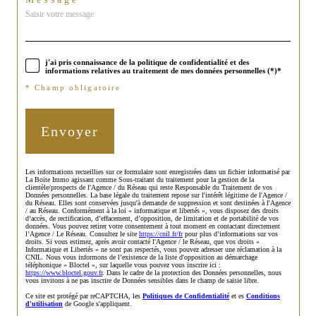
j'ai pris connaissance de la politique de confidentialité et des
informations relatives au traitement de mes données personnelles (*)*
* Champ obligatoire
Envoyer
Les informations recueillies sur ce formulaire sont enregistrées dans un fichier informatisé par
La Boite Immo agissant comme Sous-traitant du traitement pour la gestion de la
clientèle/prospects de l'Agence / du Réseau qui reste Responsable du Traitement de vos
Données personnelles. La base légale du traitement repose sur l'intérêt légitime de l'Agence /
du Réseau. Elles sont conservées jusqu'à demande de suppression et sont destinées à l'Agence
/ au Réseau. Conformément à la loi « informatique et libertés », vous disposez des droits
d’accès, de rectification, d’effacement, d’opposition, de limitation et de portabilité de vos
données. Vous pouvez retirer votre consentement à tout moment en contactant directement
l’Agence / Le Réseau. Consultez le site
https://cnil.fr/fr
pour plus d’informations sur vos
droits. Si vous estimez, après avoir contacté l'Agence / le Réseau, que vos droits «
Informatique et Libertés » ne sont pas respectés, vous pouvez adresser une réclamation à la
CNIL. Nous vous informons de l’existence de la liste d'opposition au démarchage
téléphonique « Bloctel », sur laquelle vous pouvez vous inscrire ici :
https://www.bloctel.gouv.fr
. Dans le cadre de la protection des Données personnelles, nous
vous invitons à ne pas inscrire de Données sensibles dans le champ de saisie libre.
Ce site est protégé par reCAPTCHA, les
Politiques de Confidentialité
et es
Conditions
d'utilisation
de Google s'appliquent.