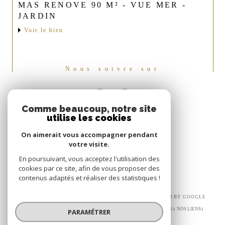
MAS RENOVE 90 M² - VUE MER -
JARDIN
Voir le bien
Nous suivre sur
Comme beaucoup, notre site
utilise les cookies
On aimerait vous accompagner pendant
votre visite.
En poursuivant, vous acceptez l'utilisation des
cookies par ce site, afin de vous proposer des
contenus adaptés et réaliser des statistiques !
© 2026 | TOUS DROITS RÉSERVÉS | TRADUCTION POWERED BY GOOGLE
|
NOS HONORAIRES
PLAN DU SITE
MENTIONS LÉGALES
ADMIN
NOS LIENS
PARAMÉTRER
POLITIQUE RGPD
COOKIES