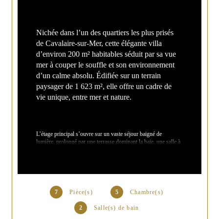
Nichée dans l’un des quartiers les plus prisés 
de Cavalaire-sur-Mer, cette élégante villa 
d’environ 200 m² habitables séduit par sa vue 
mer à couper le souffle et son environnement 
d’un calme absolu. Édifiée sur un terrain 
paysager de 1 623 m², elle offre un cadre de 
vie unique, entre mer et nature.
L’étage principal s’ouvre sur un vaste séjour baigné de 
lumière, prolongé par une terrasse dominant la baie, une salle à 
manger conviviale et une cuisine indépendante.
L’espace nuit comprend trois chambres climatisées, dont deux 
bénéficiant d’un accès direct à la terrasse, une salle de bain 
avec cabine de douche et un toilette indépendant.
7
Pièce(s)
5
Chambre(s)
2
Salle(s) de bain
Le rez-de-jardin accueille un appartement indépendant de type 