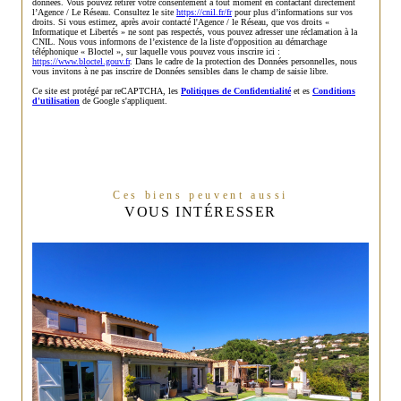
données. Vous pouvez retirer votre consentement à tout moment en contactant directement
l’Agence / Le Réseau. Consultez le site
https://cnil.fr/fr
pour plus d’informations sur vos
droits. Si vous estimez, après avoir contacté l'Agence / le Réseau, que vos droits «
Informatique et Libertés » ne sont pas respectés, vous pouvez adresser une réclamation à la
CNIL. Nous vous informons de l’existence de la liste d'opposition au démarchage
téléphonique « Bloctel », sur laquelle vous pouvez vous inscrire ici :
https://www.bloctel.gouv.fr
. Dans le cadre de la protection des Données personnelles, nous
vous invitons à ne pas inscrire de Données sensibles dans le champ de saisie libre.
Ce site est protégé par reCAPTCHA, les
Politiques de Confidentialité
et es
Conditions
d'utilisation
de Google s'appliquent.
Ces biens peuvent aussi
VOUS INTÉRESSER